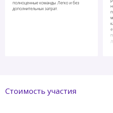
р
полноценные команды. Легко и без
н
дополнительных затрат.
п
м
к
е
п
д
о
Стоимость участия