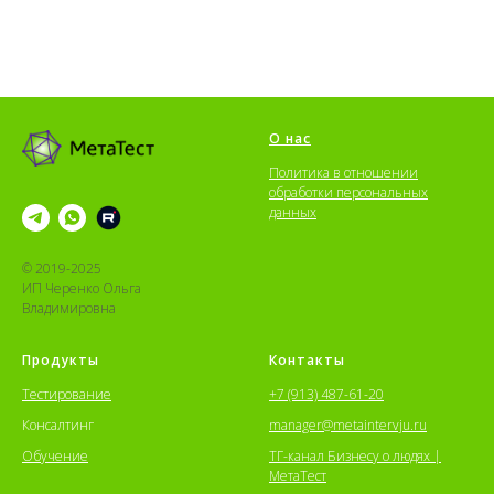
О нас
Политика в отношении
обработки персональных
данных
© 2019-2025
ИП Черенко Ольга
Владимировна
Продукты
Контакты
Тестирование
+7 (913) 487-61-20
Консалтинг
manager@metaintervju.ru
Обучение
ТГ-канал Бизнесу о людях |
МетаТест